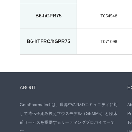
B6-hGPR75
T054548
B6-hTFRC/hGPR75
T071096
ABOUT
E
GemPharmatechは、世界中のR&Dコミュニティに対
Ab
して遺伝子組み換えマウスモデル（GEMMs）と臨床
Pr
前サービスを提供するリーディングプロバイダーで
Te
す。
He