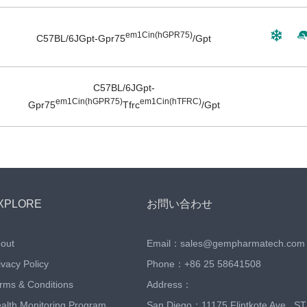
em1Cin(hGPR75)
C57BL/6JGpt-
Gpr75
/Gpt
C57BL/6JGpt-
em1Cin(hGPR75)
em1Cin(hTFRC)
Gpr75
Tfrc
/Gpt
XPLORE
お問い合わせ
out
Email：
sales@gempharmatech.com
ivacy Policy
Phone：
+86 25 58641508
rms & Conditions
Address：
alth Monitoring Program
San Diego：11175 Flintkote Ave., ST