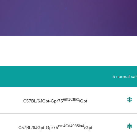
5 normal sal
em1Cflox
C57BL/6JGpt-
Gpr75
/Gpt
em4Cd4985in4
C57BL/6JGpt-
Gpr75
/Gpt