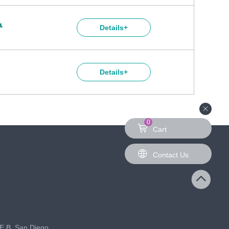
Details+
Details+
0
Cart
Contact Us
E B, San Diego,