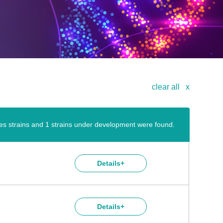
clear all
x
es strains and 1 strains under development were found.
Details+
Details+