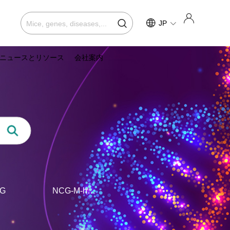
JP
ニュースとリソース
会社案内
G
NCG-M-hIL15