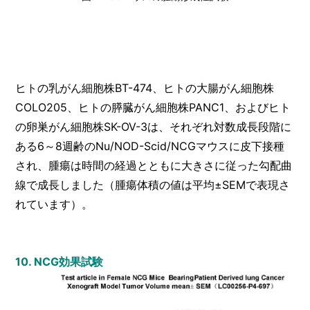
ヒトの乳がん細胞株BT-474、ヒトの大腸がん細胞株
COLO205、ヒトの膵臓がん細胞株PANC1、およびヒト
の卵巣がん細胞株SK-OV-3は、それぞれ対数成長段階に
ある6～8週齢のNu/NOD-Scid/NCGマウスに皮下接種
され、腫瘍は時間の経過とともに大きさに従った勾配曲
線で成長しました（腫瘍体積の値は平均±SEMで表現さ
れています）。
10. NCG効果試験