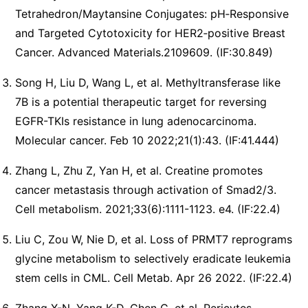
Tetrahedron/Maytansine Conjugates: pH‐Responsive
and Targeted Cytotoxicity for HER2‐positive Breast
Cancer. Advanced Materials.2109609. (IF:30.849)
Song H, Liu D, Wang L, et al. Methyltransferase like
7B is a potential therapeutic target for reversing
EGFR-TKIs resistance in lung adenocarcinoma.
Molecular cancer. Feb 10 2022;21(1):43. (IF:41.444)
Zhang L, Zhu Z, Yan H, et al. Creatine promotes
cancer metastasis through activation of Smad2/3.
Cell metabolism. 2021;33(6):1111-1123. e4. (IF:22.4)
Liu C, Zou W, Nie D, et al. Loss of PRMT7 reprograms
glycine metabolism to selectively eradicate leukemia
stem cells in CML. Cell Metab. Apr 26 2022. (IF:22.4)
Zhang X-N, Yang K-D, Chen C, et al. Pericytes