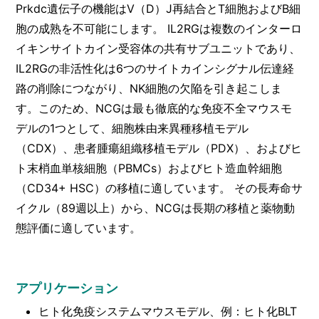
Prkdc遺伝子の機能はV（D）J再結合とT細胞およびB細
胞の成熟を不可能にします。 IL2RGは複数のインターロ
イキンサイトカイン受容体の共有サブユニットであり、
IL2RGの非活性化は6つのサイトカインシグナル伝達経
路の削除につながり、NK細胞の欠陥を引き起こしま
す。このため、NCGは最も徹底的な免疫不全マウスモ
デルの1つとして、細胞株由来異種移植モデル
（CDX）、患者腫瘍組織移植モデル（PDX）、およびヒ
ト末梢血単核細胞（PBMCs）およびヒト造血幹細胞
（CD34+ HSC）の移植に適しています。 その長寿命サ
イクル（89週以上）から、NCGは長期の移植と薬物動
態評価に適しています。
アプリケーション
ヒト化免疫システムマウスモデル、例：ヒト化BLT