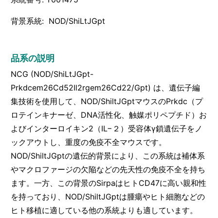
背景系統: NOD/ShiLtJGpt
品系の説明
NCG (NOD/ShiLtJGpt-
Prkdcem26Cd52Il2rgem26Cd22/Gpt) は、遺伝子編
集技術を使用して、NOD/ShiltJGptマウスのPrkdc（プ
ロテインキナーゼ、DNA活性化、触媒ポリペプチド）お
よびインターロイキン2（IL−２）受容体γ鎖遺伝子をノ
ックアウトし、重度の免疫不全マウスです。
NOD/ShiltJGptの遺伝的背景により、この系統は補体系
やマクロファージの欠陥などの先天性の免疫不全を持ち
ます。一方、この背景のSirpaはヒトCD47に高い親和性
を持っており、NOD/ShiltJGptは腫瘍やヒト細胞などの
ヒト移植に適している他の系統よりも適しています。