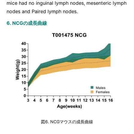
mice had no inguinal lymph nodes, mesenteric lymph
nodes and Paired lymph nodes.
6. NCGの成長曲線
図6. NCGマウスの成長曲線