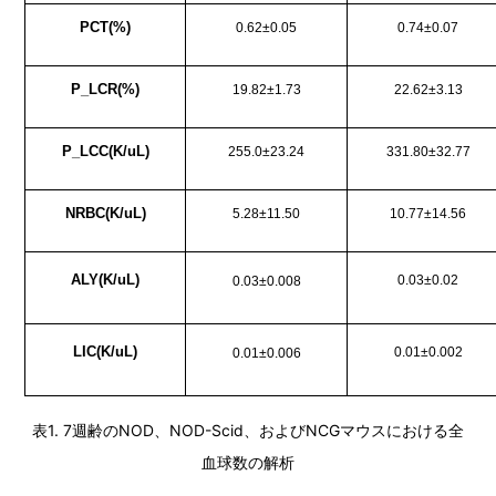
PCT(%)
0.62±0.05
0.74±0.07
P_LCR(%)
19.82±1.73
22.62±3.13
P_LCC(K/uL)
255.0±23.24
331.80±32.77
NRBC(K/uL)
5.28±11.50
10.77±14.56
ALY(K/uL)
0.03±0.02
0.03±0.008
LIC(K/uL)
0.01±0.002
0.01±0.006
表1. 7週齢のNOD、NOD-Scid、およびNCGマウスにおける全
血球数の解析