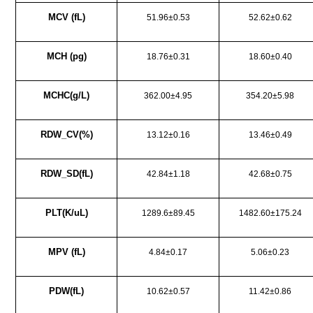
MCV (fL)
51.96±0.53
52.62±0.62
MCH (pg)
18.76±0.31
18.60±0.40
MCHC(g/L)
362.00±4.95
354.20±5.98
RDW_CV(%)
13.12±0.16
13.46±0.49
RDW_SD(fL)
42.84±1.18
42.68±0.75
PLT(K/uL)
1289.6±89.45
1482.60±175.24
MPV (fL)
4.84±0.17
5.06±0.23
PDW(fL)
10.62±0.57
11.42±0.86