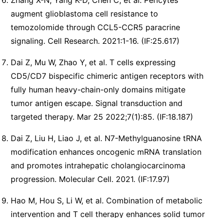
augment glioblastoma cell resistance to
temozolomide through CCL5-CCR5 paracrine
signaling. Cell Research. 2021:1-16. (IF:25.617)
Dai Z, Mu W, Zhao Y, et al. T cells expressing
CD5/CD7 bispecific chimeric antigen receptors with
fully human heavy-chain-only domains mitigate
tumor antigen escape. Signal transduction and
targeted therapy. Mar 25 2022;7(1):85. (IF:18.187)
Dai Z, Liu H, Liao J, et al. N7-Methylguanosine tRNA
modification enhances oncogenic mRNA translation
and promotes intrahepatic cholangiocarcinoma
progression. Molecular Cell. 2021. (IF:17.97)
Hao M, Hou S, Li W, et al. Combination of metabolic
intervention and T cell therapy enhances solid tumor