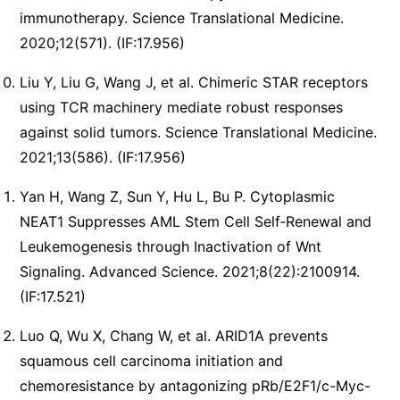
immunotherapy. Science Translational Medicine.
2020;12(571). (IF:17.956)
Liu Y, Liu G, Wang J, et al. Chimeric STAR receptors
using TCR machinery mediate robust responses
against solid tumors. Science Translational Medicine.
2021;13(586). (IF:17.956)
Yan H, Wang Z, Sun Y, Hu L, Bu P. Cytoplasmic
NEAT1 Suppresses AML Stem Cell Self‐Renewal and
Leukemogenesis through Inactivation of Wnt
Signaling. Advanced Science. 2021;8(22):2100914.
(IF:17.521)
Luo Q, Wu X, Chang W, et al. ARID1A prevents
squamous cell carcinoma initiation and
chemoresistance by antagonizing pRb/E2F1/c-Myc-