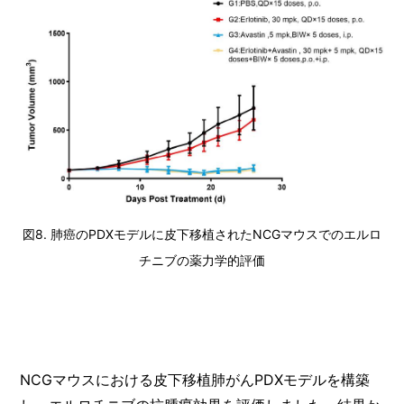
図8. 肺癌のPDXモデルに皮下移植されたNCGマウスでのエルロ
チニブの薬力学的評価
NCGマウスにおける皮下移植肺がんPDXモデルを構築