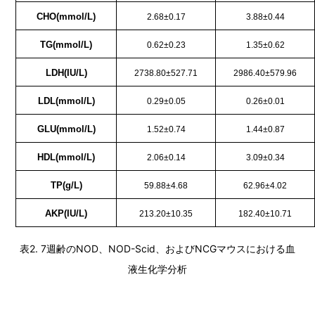
CHO
(mmol/L)
2.68±0.17
3.88±0.44
TG
(mmol/L)
0.62±0.23
1.35±0.62
LDH
(IU/L)
2738.80±527.71
2986.40±579.96
LDL
(mmol/L)
0.29±0.05
0.26±0.01
GLU
(mmol/L)
1.52±0.74
1.44±0.87
HDL
(mmol/L)
2.06±0.14
3.09±0.34
TP
(g/L)
59.88±4.68
62.96±4.02
AKP
(IU/L)
213.20±10.35
182.40±10.71
表2. 7週齢のNOD、NOD-Scid、およびNCGマウスにおける血
液生化学分析