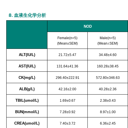
8. 血液生化学分析
NOD
Female(n=5)
Male(n=5)
(Mean±SEM)
(Mean
±
SEM)
ALT
(IU/L)
21.72±5.47
34.48±4.60
AST(IU/L)
131.64±41.36
160.28±38.45
CK
(mg/L)
296.40±222.91
572.80±346.63
ALB
(g/L)
42.16±2.00
40.28±2.36
TBIL
(umol/L)
1.69±0.67
2.38±0.43
BUN
(mmol/L)
7.28±0.92
8.97±1.00
CREA
(umol/L)
7.40±3.72
6.36±2.45