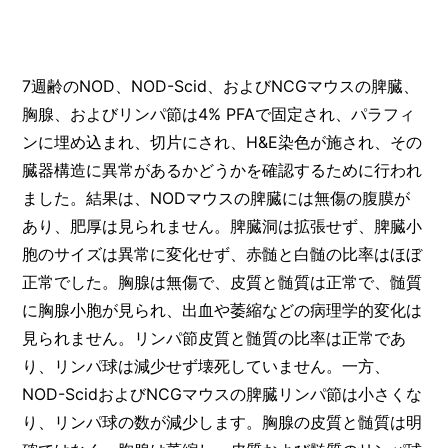
7週齢のNOD、NOD-Scid、およびNCGマウスの脾臓、
胸腺、およびリンパ節は4% PFAで固定され、パラフィ
ンに埋め込まれ、切片にされ、H&E染色が施され、その
臓器構造に異常があるかどうかを確認するために行われ
ました。結果は、NODマウスの脾臓には無傷の腹膜が
あり、肥厚は見られません。脾臓洞は拡張せず、脾臓小
胞のサイズは異常に変化せず、赤髄と白髄の比率はほぼ
正常でした。胸腺は無傷で、皮質と髄質は正常で、髄質
に胸腺小胞が見られ、出血や萎縮などの病理学的変化は
見られません。リンパ節皮質と髄質の比率は正常であ
り、リンパ球は減少せず壊死していません。一方、
NOD-ScidおよびNCGマウスの脾臓リンパ節は小さくな
り、リンパ球の数が減少します。胸腺の皮質と髄質は明