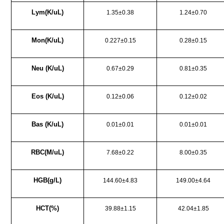
Lym(K/uL)
1.35±0.38
1.24±0.70
Mon(K/uL)
0.227±0.15
0.28±0.15
Neu (K/uL)
0.67±0.29
0.81±0.35
Eos (K/uL)
0.12±0.06
0.12±0.02
Bas (K/uL)
0.01±0.01
0.01±0.01
RBC(M/uL)
7.68±0.22
8.00±0.35
HGB(g/L)
144.60±4.83
149.00±4.64
HCT(%)
39.88±1.15
42.04±1.85